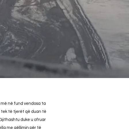
8, më në fund vendosa ta
r tek të tjerët që duan të
Gjithashtu duke u ofruar
lla me qëllimin për të