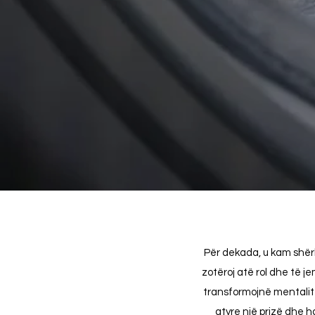
Për dekada, u kam shërb
zotëroj atë rol dhe të je
transformojnë mentalite
atyre një prizë dhe h