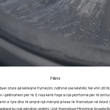
Fillimi
yer atyre që kërkojnë frymëzim, ndihmë ose këshilla. Në vitin 201
m i qëllimshëm për të. E nisa këtë faqe si një platformë për të arritu
tin e tyre dhe të arrijnë një mënyrë jetese të themeluar në Word. 
apësirë ku nuk qëndron gjykimi. Unë themelova Ministrinë Angela Be