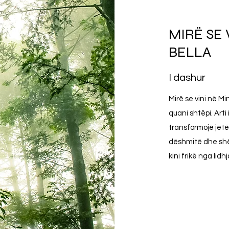
MIRË SE 
BELLA
I dashur
Mirë se vini në Mi
quani shtëpi. Arti
transformojë jet
dëshmitë dhe shë
kini frikë nga lid