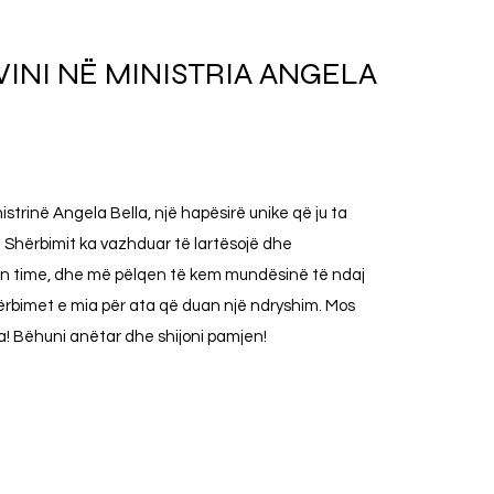
VINI NË MINISTRIA ANGELA
nistrinë Angela Bella, një hapësirë unike që ju ta
 i Shërbimit ka vazhduar të lartësojë dhe
ën time, dhe më pëlqen të kem mundësinë të ndaj
rbimet e mia për ata që duan një ndryshim. Mos
hja! Bëhuni anëtar dhe shijoni pamjen!