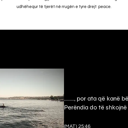
udhëhequr të tjerët në rrugën e tyre drejt peace.
........., por ata që kanë
Perëndia do të shkojnë
(MAT) 25:46