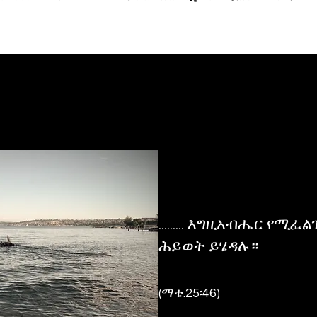
......... እግዚአብሔር የሚ
ሕይወት ይሄዳሉ።
(ማቴ.25፡46)