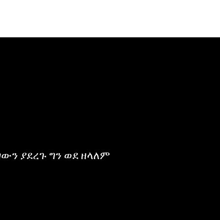
ፈልገውን ያደረጉ ግን ወደ ዘላለም