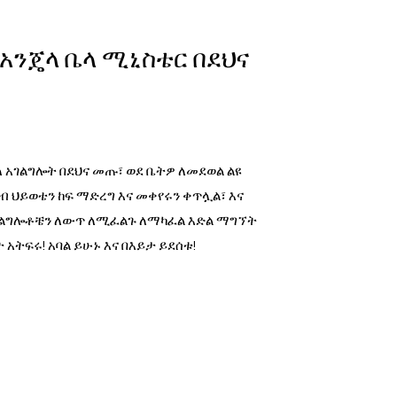
 አንጄላ ቤላ ሚኒስቴር በደህና
ላ አገልግሎት በደህና መጡ፣ ወደ ቤትዎ ለመደወል ልዩ
ብ ህይወቴን ከፍ ማድረግ እና መቀየሩን ቀጥሏል፣ እና
ገልግሎቶቼን ለውጥ ለሚፈልጉ ለማካፈል እድል ማግኘት
አትፍሩ! አባል ይሁኑ እና በእይታ ይደሰቱ!