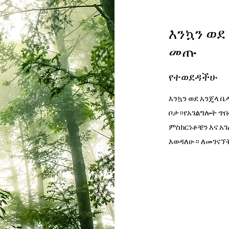
እንኳን ወደ
መጡ
የተወደዳችሁ
እንኳን ወደ አንጄላ ቤ
ቦታ።የአገልግሎት ጥበ
ምስክርነቶቼን እና አ
እወዳለሁ። ለመገናኘት 