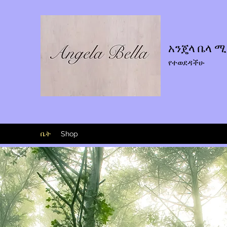
አንጄላ ቤላ 
የተወደዳችሁ
ቤት
Shop