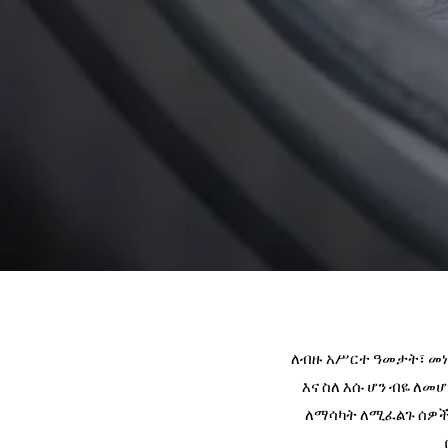
ለብዙ አሥርተ ዓመታት፣ መነሳ
እና ስለ እሱ ሆን ብዬ ለመ
ለማሳካት ለሚፈልጉ ሰዎች 