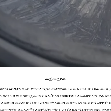
መጀመርያው
ሻን፣ እርዳታን ወይም ምክር ለሚሹን አገልግያለሁ። እ.ኤ.አ. በ 2018 ፣ በመጨረሻ 
ሆን ወሰንኩ ። ይህን ገጽ የጀመርኩት ሌሎች አስተሳሰባቸውን ለመለወጥ እና በቃሉ ላይ
ለመድረስ መድረክ ሆኜ ነው። እንዲሁም እነዚያን መውጫ እና ፍርድ የማይሰጥበት ቦ
በመንገዳቸው ላይ ሌሎችን ለመምራት በማሰብ አንጄላ ቤላ ሚኒስቴርን መስርቻለሁ