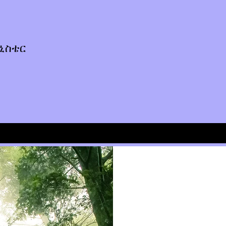
ሚኒስቴር