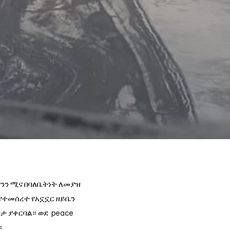
ያንን ሚና በባለቤትነት ለመያዝ
 የተመሰረተ የአኗኗር ዘይቤን
ታ ያቀርባል። ወደ peace
።